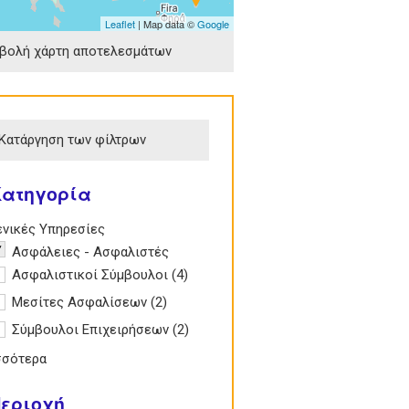
Leaflet
| Map data ©
Google
βολή χάρτη αποτελεσμάτων
Κατάργηση των φίλτρων
Κατηγορία
e Γενικές Υπηρεσίες filter
ενικές Υπηρεσίες
emove Ασφάλειες - Ασφαλιστές filter
Ασφάλειες - Ασφαλιστές
pply Ασφαλιστικοί Σύμβουλοι filter
Ασφαλιστικοί Σύμβουλοι (4)
Apply
Ασφαλιστικοί
pply Μεσίτες Ασφαλίσεων filter
Μεσίτες Ασφαλίσεων (2)
Apply Μεσίτες
Σύμβουλοι
Ασφαλίσεων filter
pply Σύμβουλοι Επιχειρήσεων filter
Σύμβουλοι Επιχειρήσεων (2)
Apply
filter
Σύμβουλοι
σσότερα
Επιχειρήσεων
filter
εριοχή