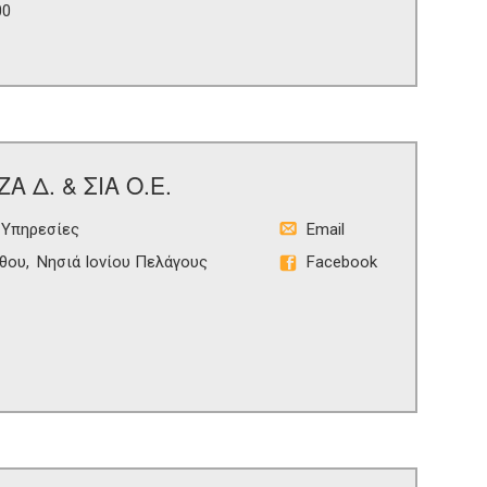
00
Α Δ. & ΣΙΑ Ο.Ε.
 Υπηρεσίες
Email
θου
Νησιά Ιονίου Πελάγους
Facebook