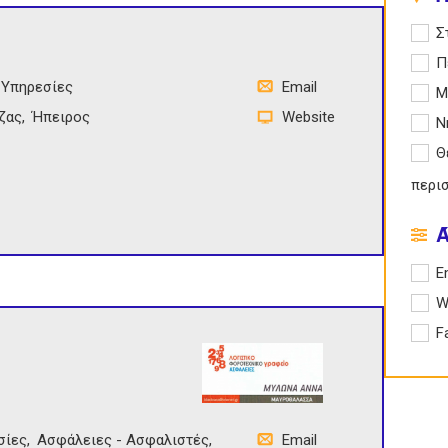
Apply
Σ
Apply
Π
 Υπηρεσίες
Email
Apply
Μ
ζας
Ήπειρος
Website
Apply
Ν
Apply
Θ
περι
Apply 
E
Apply
W
Apply
F
σίες
Ασφάλειες - Ασφαλιστές
Email