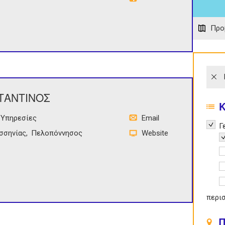
Προ
ΤΑΝΤΙΝΟΣ
 Υπηρεσίες
Email
Remov
Γ
σσηνίας
Πελοπόννησος
Website
R
A
A
A
περι
Π