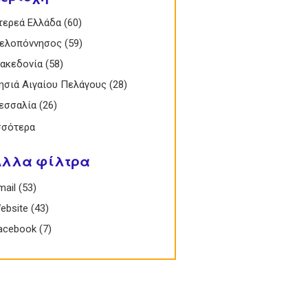
 Στερεά Ελλάδα filter
τερεά Ελλάδα (60)
Apply Στερεά Ελλάδα filter
 Πελοπόννησος filter
ελοπόννησος (59)
Apply Πελοπόννησος filter
 Μακεδονία filter
ακεδονία (58)
Apply Μακεδονία filter
 Νησιά Αιγαίου Πελάγους filter
ησιά Αιγαίου Πελάγους (28)
Apply Νησιά
Αιγαίου
 Θεσσαλία filter
εσσαλία (26)
Apply Θεσσαλία filter
Πελάγους filter
σσότερα
Άλλα φίλτρα
Email filter
mail (53)
Apply Email filter
 Website filter
ebsite (43)
Apply Website filter
 Facebook filter
acebook (7)
Apply Facebook filter