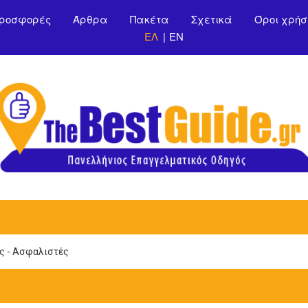
Παράκαμψη προς το
ροσφορές
Άρθρα
Πακέτα
Σχετικά
Όροι χρήσ
κυρίως περιεχόμενο
ΕΛ
EN