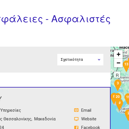
Ασφάλειες - Ασφαλιστές
+
−
13
R
3
8
20
Υ
1
9
 Υπηρεσίες
Email
ς Θεσσαλονίκης
Μακεδονία
Website
24
Facebook