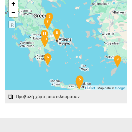
+
1
−
3
7
R
8
11
10
6
9
5
4
Leaflet
| Map data ©
Google
Προβολή χάρτη αποτελεσμάτων