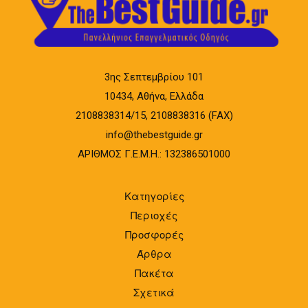
3ης Σεπτεμβρίου 101
10434, Αθήνα, Ελλάδα
2108838314/15, 2108838316 (FAX)
info@thebestguide.gr
ΑΡΙΘΜΟΣ Γ.Ε.Μ.Η.: 132386501000
Κατηγορίες
Περιοχές
Προσφορές
Άρθρα
Πακέτα
Σχετικά