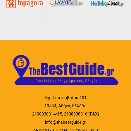
3ης Σεπτεμβρίου 101
10434, Αθήνα, Ελλάδα
2108838314/15, 2108838316 (FAX)
info@thebestguide.gr
ΑΡΙΘΜΟΣ Γ.Ε.Μ.Η.: 132386501000