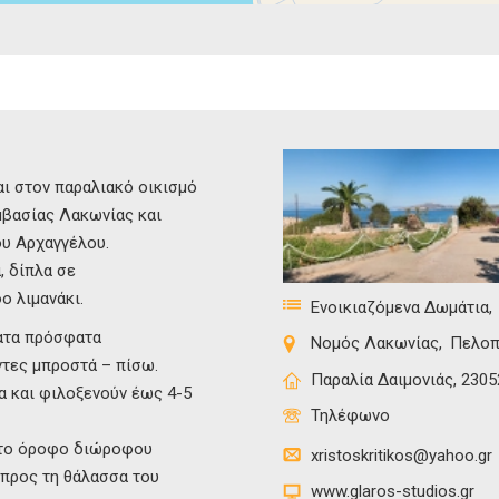
αι στον παραλιακό οικισμό
μβασίας Λακωνίας και
ου Αρχαγγέλου.
, δίπλα σε
ο λιμανάκι.
Ενοικιαζόμενα Δωμάτια
ματα πρόσφατα
Νομός Λακωνίας
Πελοπ
ντες μπροστά – πίσω.
Παραλία Δαιμονιάς, 2305
α και φιλοξενούν έως 4-5
Τηλέφωνο
ώτο όροφο διώροφου
xristoskritikos@yahoo.gr
 προς τη θάλασσα του
www.glaros-studios.gr