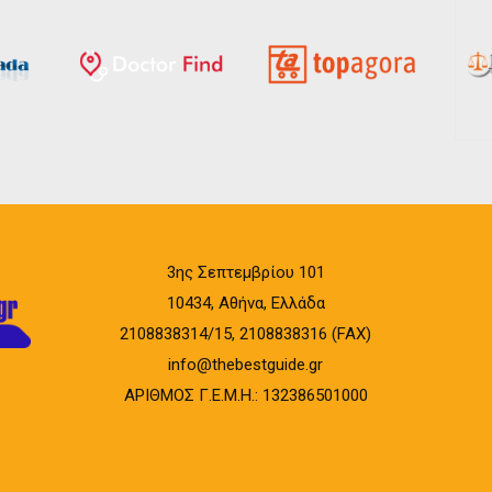
3ης Σεπτεμβρίου 101
10434, Αθήνα, Ελλάδα
2108838314/15, 2108838316 (FAX)
info@thebestguide.gr
ΑΡΙΘΜΟΣ Γ.Ε.Μ.Η.: 132386501000