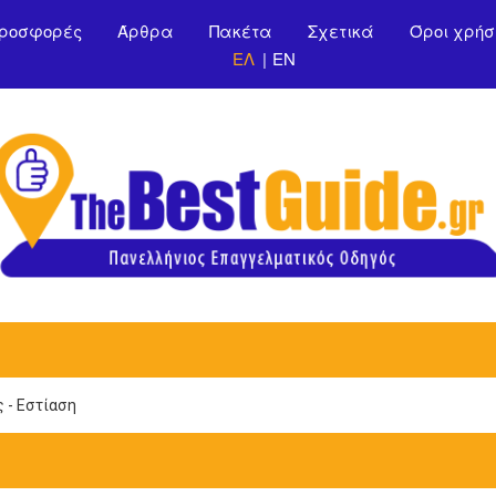
Παράκαμψη προς το
ροσφορές
Άρθρα
Πακέτα
Σχετικά
Όροι χρήσ
κυρίως περιεχόμενο
ΕΛ
EN