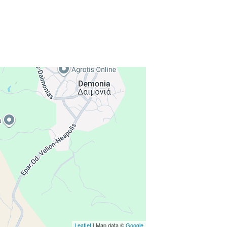
Leaflet
| Map data ©
Google