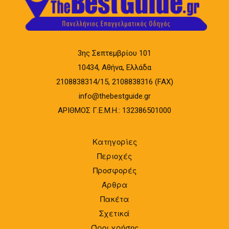
3ης Σεπτεμβρίου 101
10434, Αθήνα, Ελλάδα
2108838314/15, 2108838316 (FAX)
info@thebestguide.gr
ΑΡΙΘΜΟΣ Γ.Ε.Μ.Η.: 132386501000
Κατηγορίες
Περιοχές
Προσφορές
Άρθρα
Πακέτα
Σχετικά
Όροι χρήσης