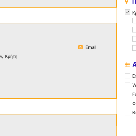
Π
Remov
Κ
A
A
A
Email
A
ν
Κρήτη
Apply 
E
Apply
W
Apply
F
Apply
Φ
Apply
Β