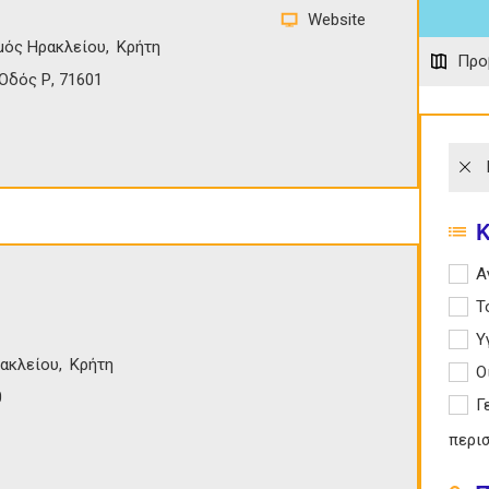
Website
μός Ηρακλείου
Κρήτη
Προ
Οδός Ρ, 71601
Apply
Α
Apply
Τ
Apply 
Υ
ακλείου
Κρήτη
Apply
Ο
0
Apply
Γ
περι