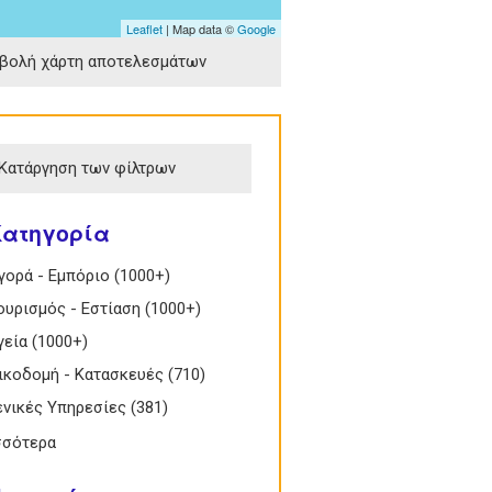
Leaflet
| Map data ©
Google
βολή χάρτη αποτελεσμάτων
Κατάργηση των φίλτρων
Κατηγορία
 Αγορά - Εμπόριο filter
γορά - Εμπόριο (1000+)
Apply Αγορά -
Εμπόριο filter
 Τουρισμός - Εστίαση filter
ουρισμός - Εστίαση (1000+)
Apply Τουρισμός -
Εστίαση filter
Υγεία filter
γεία (1000+)
Apply Υγεία filter
 Οικοδομή - Κατασκευές filter
ικοδομή - Κατασκευές (710)
Apply Οικοδομή -
Κατασκευές filter
 Γενικές Υπηρεσίες filter
ενικές Υπηρεσίες (381)
Apply Γενικές
Υπηρεσίες filter
σσότερα