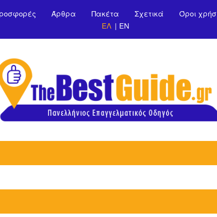
Παράκαμψη προς το
ροσφορές
Άρθρα
Πακέτα
Σχετικά
Όροι χρήσ
κυρίως περιεχόμενο
ΕΛ
EN