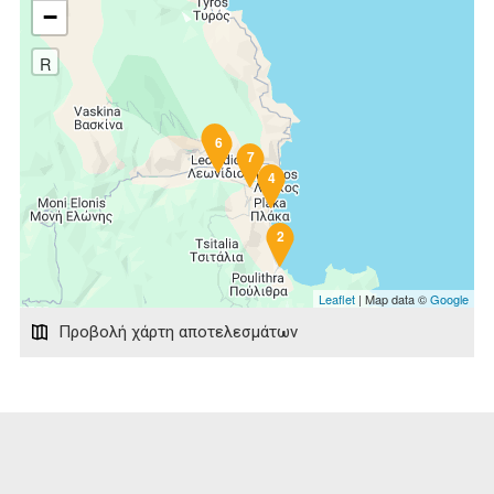
−
R
5
6
7
4
2
Leaflet
| Map data ©
Google
Προβολή χάρτη αποτελεσμάτων