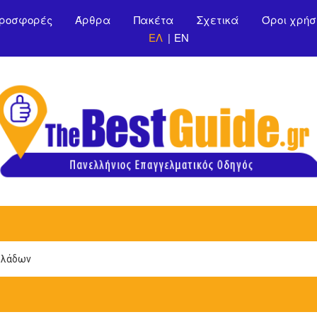
Παράκαμψη προς το
ροσφορές
Άρθρα
Πακέτα
Σχετικά
Όροι χρήσ
κυρίως περιεχόμενο
ΕΛ
EN