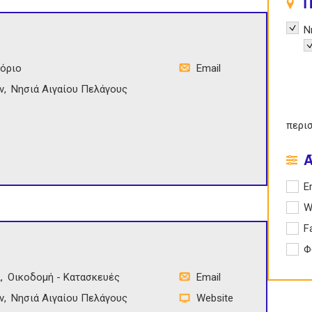
Π
Remov
Ν
R
πόριο
Email
ν
Νησιά Αιγαίου Πελάγους
περι
Apply 
E
Apply
W
Apply
F
Apply
Φ
ι
Οικοδομή - Κατασκευές
Email
ν
Νησιά Αιγαίου Πελάγους
Website