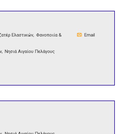
ζατέρ Ελαστικών
Φανοποιία &
Email
ν
Νησιά Αιγαίου Πελάγους
ν
Νησιά Αιγαίου Πελάγους