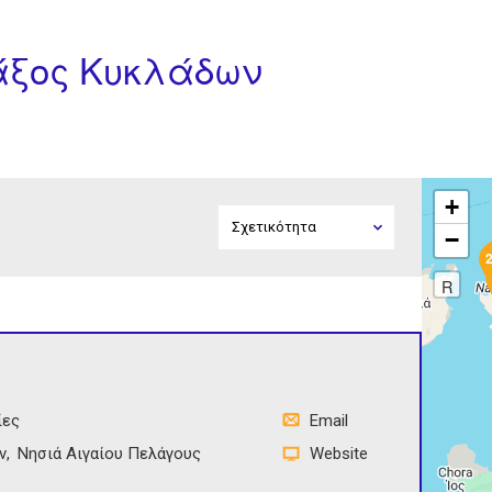
Νάξος Κυκλάδων
+
−
R
ίες
Email
ν
Νησιά Αιγαίου Πελάγους
Website