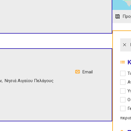
Προ
Email
Apply
Τ
ν
Νησιά Αιγαίου Πελάγους
Apply
Α
Apply 
Υ
Apply
Ο
Apply
Γ
περι