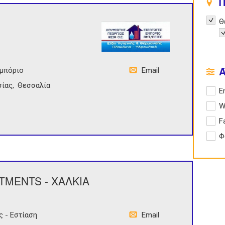
Π
Remov
Θ
R
Εμπόριο
Email
σίας
Θεσσαλία
Apply 
E
Apply
W
Apply
F
Apply
Φ
TMENTS - ΧΑΛΚΙΑ
ς - Εστίαση
Email