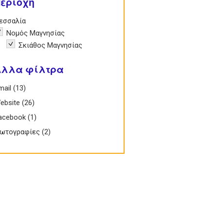
εριοχή
e Θεσσαλία filter
εσσαλία
emove Νομός Μαγνησίας filter
Νομός Μαγνησίας
Remove Σκιάθος Μαγνησίας filter
Σκιάθος Μαγνησίας
Άλλα φίλτρα
Email filter
mail (13)
Apply Email filter
 Website filter
ebsite (26)
Apply Website filter
 Facebook filter
acebook (1)
Apply Facebook filter
 Φωτογραφίες filter
ωτογραφίες (2)
Apply Φωτογραφίες filter