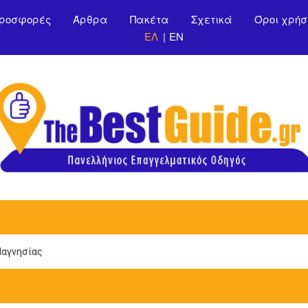
Παράκαμψη προς το
ροσφορές
Άρθρα
Πακέτα
Σχετικά
Όροι χρήσ
κυρίως περιεχόμενο
ΕΛ
EN