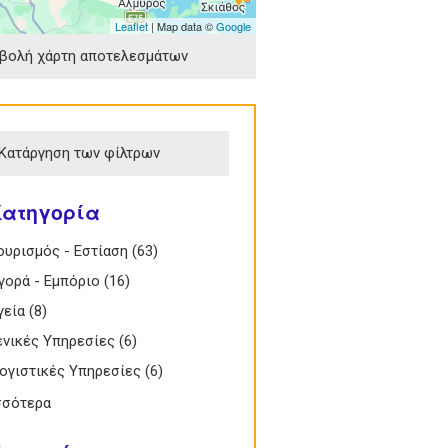
Leaflet
| Map data ©
Google
βολή χάρτη αποτελεσμάτων
Κατάργηση των φίλτρων
Κατηγορία
 Τουρισμός - Εστίαση filter
ουρισμός - Εστίαση (63)
Apply Τουρισμός -
Εστίαση filter
 Αγορά - Εμπόριο filter
γορά - Εμπόριο (16)
Apply Αγορά - Εμπόριο
filter
Υγεία filter
γεία (8)
Apply Υγεία filter
 Γενικές Υπηρεσίες filter
ενικές Υπηρεσίες (6)
Apply Γενικές Υπηρεσίες
filter
 Λογιστικές Υπηρεσίες filter
ογιστικές Υπηρεσίες (6)
Apply Λογιστικές
Υπηρεσίες filter
σσότερα