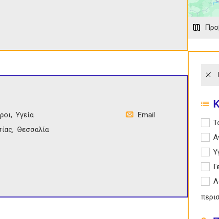
Προ
ροι
Υγεία
Email
Apply
Τ
σίας
Θεσσαλία
Apply
Α
Apply 
Υ
Apply
Γ
Apply
Λ
περι