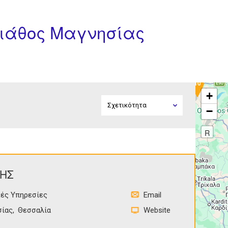
κιάθος Μαγνησίας
10
+
−
R
ΔΗΣ
κές Υπηρεσίες
Email
σίας
Θεσσαλία
Website