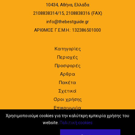
10434, Αθήνα, Ελλάδα
2108838314/15, 2108838316 (FAX)
info@thebestguide.gr
ΑΡΙΘΜΟΣ Γ.Ε.Μ.Η.: 132386501000
Κατηγορίες
Περιοχές
Προσφορές
Άρθρα
Πακέτα
Σχετικά
Όροι χρήσης
Επικοινωνία
Είσοδος
Χρησιμοποιούμε cookies για την καλύτερη εμπειρία χρήσης του
website.
Πολιτική cookies