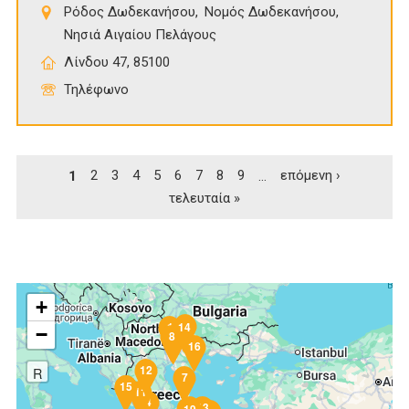
Ρόδος Δωδεκανήσου
Νομός Δωδεκανήσου
Νησιά Αιγαίου Πελάγους
Λίνδου 47, 85100
Τηλέφωνο
Σελίδες
1
2
3
4
5
6
7
8
9
…
επόμενη ›
τελευταία »
+
5
1
14
−
8
6
16
12
R
7
10
15
11
4
17
13
3