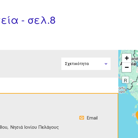
εία - σελ.8
+
−
R
Email
θου
Νησιά Ιονίου Πελάγους