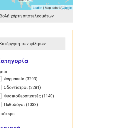
Leaflet
| Map data ©
Google
βολή χάρτη αποτελεσμάτων
Κατάργηση των φίλτρων
Κατηγορία
e Υγεία filter
γεία
pply Φαρμακεία filter
Φαρμακεία (3293)
Apply Φαρμακεία filter
pply Οδοντίατροι filter
Οδοντίατροι (3281)
Apply Οδοντίατροι filter
pply Φυσικοθεραπευτές filter
Φυσικοθεραπευτές (1149)
Apply
Φυσικοθεραπευτές
pply Παθολόγοι filter
Παθολόγοι (1033)
Apply Παθολόγοι filter
filter
σσότερα
εριοχή