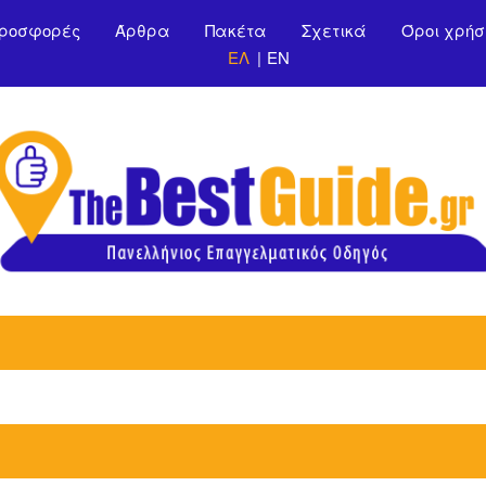
Παράκαμψη προς το
ροσφορές
Άρθρα
Πακέτα
Σχετικά
Όροι χρήσ
κυρίως περιεχόμενο
ΕΛ
EN