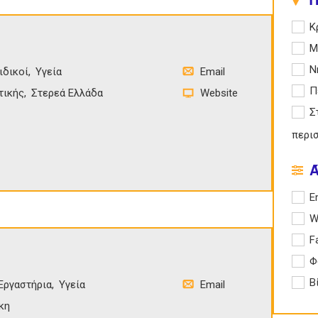
Apply
Κ
Apply
Μ
Apply
Ν
ιδικοί
Υγεία
Email
Apply
Π
τικής
Στερεά Ελλάδα
Website
Apply
Σ
περι
Apply 
E
Apply
W
Apply
F
Apply
Φ
Apply
Β
Εργαστήρια
Υγεία
Email
κη