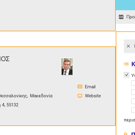
Προ
ΙΟΣ
Remov
Υ
A
Email
A
Θεσσαλονίκης
Μακεδονία
Website
A
 4, 55132
A
περι
Π