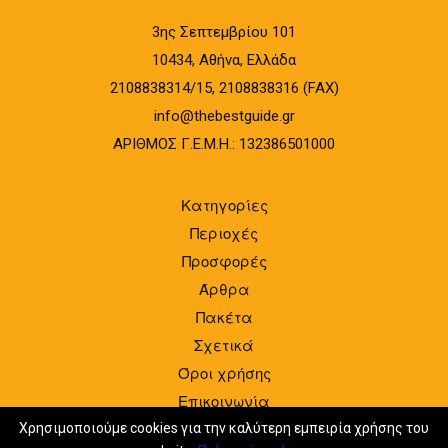
3ης Σεπτεμβρίου 101
10434, Αθήνα, Ελλάδα
2108838314/15, 2108838316 (FAX)
info@thebestguide.gr
ΑΡΙΘΜΟΣ Γ.Ε.Μ.Η.: 132386501000
Κατηγορίες
Περιοχές
Προσφορές
Άρθρα
Πακέτα
Σχετικά
Όροι χρήσης
Επικοινωνία
Είσοδος
Χρησιμοποιούμε cookies για την καλύτερη εμπειρία χρήσης του